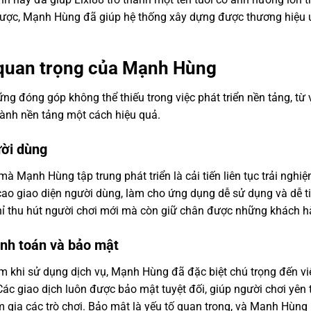
 lược, Mạnh Hùng đã giúp hệ thống xây dựng được thương hiệu u
quan trọng của Mạnh Hùng
g đóng góp không thể thiếu trong việc phát triển nền tảng, từ 
hành nền tảng một cách hiệu quả.
ười dùng
Mạnh Hùng tập trung phát triển là cải tiến liên tục trải nghiệ
cao giao diện người dùng, làm cho ứng dụng dễ sử dụng và dễ ti
hỉ thu hút người chơi mới mà còn giữ chân được những khách h
anh toán và bảo mật
m khi sử dụng dịch vụ, Mạnh Hùng đã đặc biệt chú trọng đến vi
ác giao dịch luôn được bảo mật tuyệt đối, giúp người chơi yên 
ham gia các trò chơi. Bảo mật là yếu tố quan trọng, và Mạnh Hùn