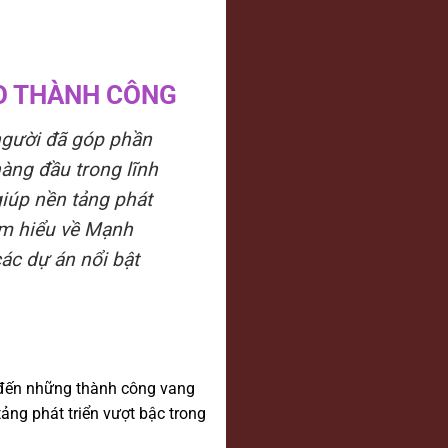
AO THÀNH CÔNG
người đã góp phần
àng đầu trong lĩnh
giúp nền tảng phát
tìm hiểu về Mạnh
ác dự án nổi bật
i đến những thành công vang
ảng phát triển vượt bậc trong