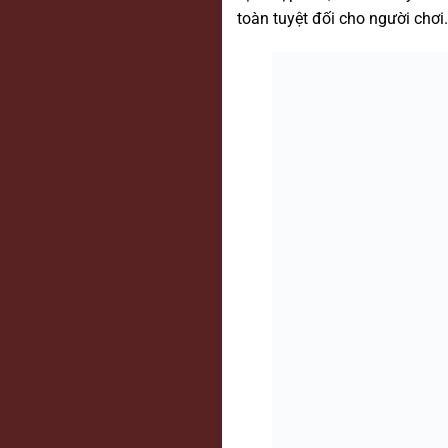
toàn tuyệt đối cho người chơi.