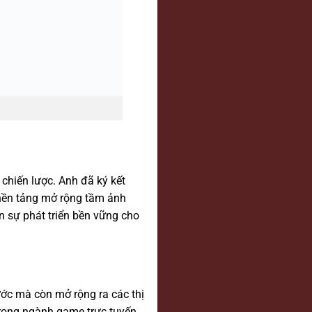
chiến lược. Anh đã ký kết
 nền tảng mở rộng tầm ảnh
 sự phát triển bền vững cho
ước mà còn mở rộng ra các thị
trong ngành game trực tuyến