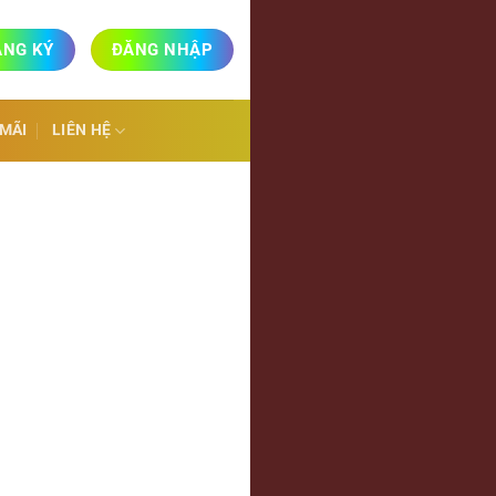
ĂNG KÝ
ĐĂNG NHẬP
MÃI
LIÊN HỆ