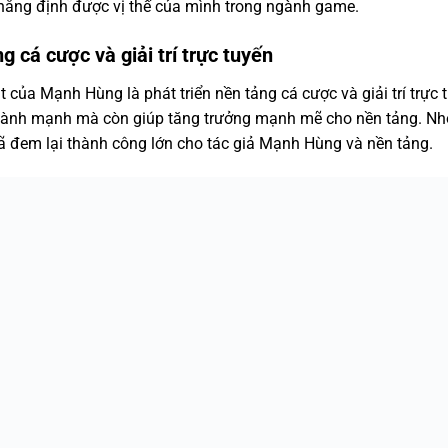
ẳng định được vị thế của mình trong ngành game.
g cá cược và giải trí trực tuyến
 của Mạnh Hùng là phát triển nền tảng cá cược và giải trí trực
rí lành mạnh mà còn giúp tăng trưởng mạnh mẽ cho nền tảng. N
ã đem lại thành công lớn cho tác giả Mạnh Hùng và nền tảng.