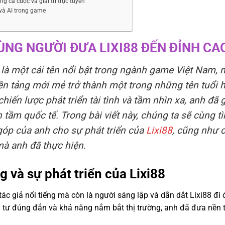
ng cá cược và giải trí trực tuyến
và AI trong game
ÙNG NGƯỜI ĐƯA LIXI88 ĐẾN ĐỈNH C
là một cái tên nổi bật trong ngành game Việt Nam, 
ền tảng mới mẻ trở thành một trong những tên tuổi h
hiến lược phát triển tài tình và tầm nhìn xa, anh đã 
 tầm quốc tế. Trong bài viết này, chúng ta sẽ cùng 
óp của anh cho sự phát triển của
Lixi88
, cũng như c
à anh đã thực hiện.
 và sự phát triển của Lixi88
ác giả nổi tiếng mà còn là người sáng lập và dẫn dắt Lixi88 đ
 tư đúng đắn và khả năng nắm bắt thị trường, anh đã đưa nền t