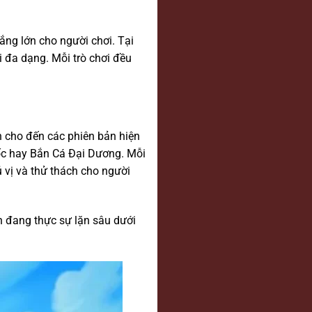
ắng lớn cho người chơi. Tại
i đa dạng. Mỗi trò chơi đều
n cho đến các phiên bản hiện
Tốc hay Bắn Cá Đại Dương. Mỗi
ú vị và thử thách cho người
n đang thực sự lặn sâu dưới