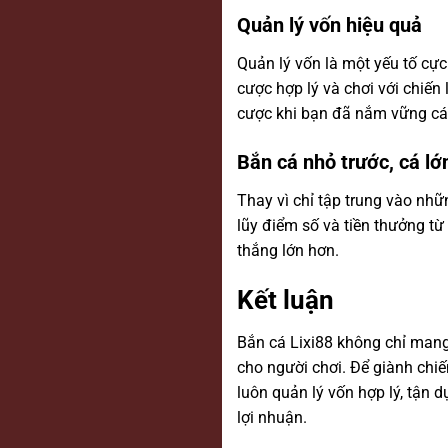
Quản lý vốn hiệu quả
Quản lý vốn là một yếu tố cực
cược hợp lý và chơi với chiến
cược khi bạn đã nắm vững cá
Bắn cá nhỏ trước, cá lớ
Thay vì chỉ tập trung vào nhữ
lũy điểm số và tiền thưởng từ
thắng lớn hơn.
Kết luận
Bắn cá Lixi88 không chỉ mang 
cho người chơi. Để giành chiế
luôn quản lý vốn hợp lý, tận 
lợi nhuận.