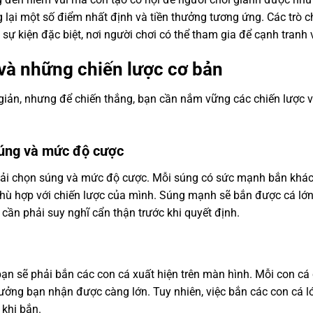
lại một số điểm nhất định và tiền thưởng tương ứng. Các trò ch
 sự kiện đặc biệt, nơi người chơi có thể tham gia để cạnh tran
và những chiến lược cơ bản
giản, nhưng để chiến thắng, bạn cần nắm vững các chiến lược và
súng và mức độ cược
hải chọn súng và mức độ cược. Mỗi súng có sức mạnh bắn khác 
hù hợp với chiến lược của mình. Súng mạnh sẽ bắn được cá lớ
 cần phải suy nghĩ cẩn thận trước khi quyết định.
 bạn sẽ phải bắn các con cá xuất hiện trên màn hình. Mỗi con cá 
hưởng bạn nhận được càng lớn. Tuy nhiên, việc bắn các con cá l
 khi bắn.