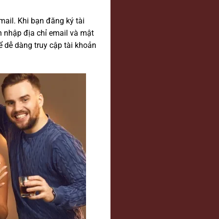
mail. Khi bạn đăng ký tài
n nhập địa chỉ email và mật
ể dễ dàng truy cập tài khoản