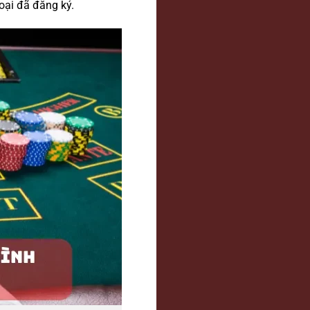
oại đã đăng ký.