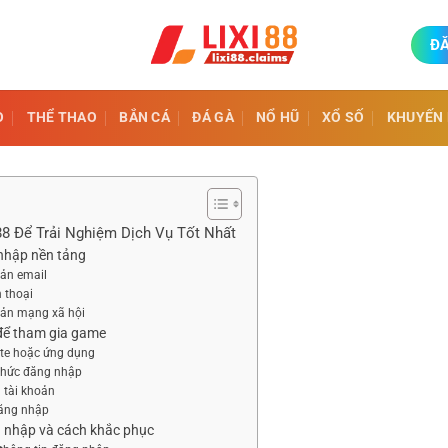
Đ
O
THỂ THAO
BẮN CÁ
ĐÁ GÀ
NỔ HŨ
XỔ SỐ
KHUYẾN 
8 Để Trải Nghiệm Dịch Vụ Tốt Nhất
nhập nền tảng
ản email
 thoại
oản mạng xã hội
để tham gia game
ite hoặc ứng dụng
thức đăng nhập
 tài khoản
đăng nhập
g nhập và cách khắc phục