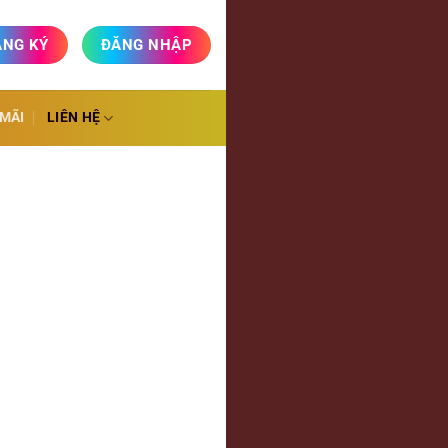
ĂNG KÝ
ĐĂNG NHẬP
MÃI
LIÊN HỆ