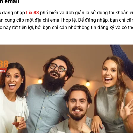
n email
c đăng nhập
Lixi88
phổ biến và đơn giản là sử dụng tài khoản e
n cung cấp một địa chỉ email hợp lệ. Để đăng nhập, bạn chỉ cầ
này rất tiện lợi, bởi bạn chỉ cần nhớ thông tin đăng ký và có th