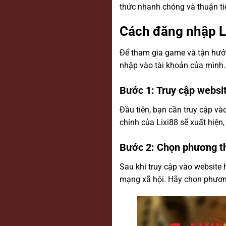
thức nhanh chóng và thuận tiệ
Cách đăng nhập L
Để tham gia game và tận hưở
nhập vào tài khoản của mình. 
Bước 1: Truy cập websi
Đầu tiên, bạn cần truy cập và
chính của Lixi88 sẽ xuất hiện
Bước 2: Chọn phương t
Sau khi truy cập vào website
mạng xã hội. Hãy chọn phương