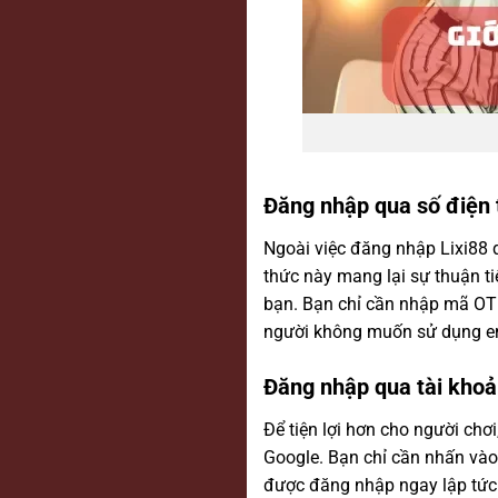
Đăng nhập qua số điện 
Ngoài việc đăng nhập Lixi88 
thức này mang lại sự thuận ti
bạn. Bạn chỉ cần nhập mã OTP
người không muốn sử dụng em
Đăng nhập qua tài khoả
Để tiện lợi hơn cho người ch
Google. Bạn chỉ cần nhấn vào
được đăng nhập ngay lập tức