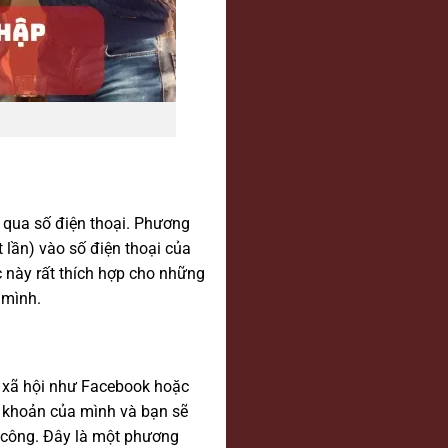
 qua số điện thoại. Phương
 lần) vào số điện thoại của
 này rất thích hợp cho những
 mình.
g xã hội như Facebook hoặc
i khoản của mình và bạn sẽ
 công. Đây là một phương