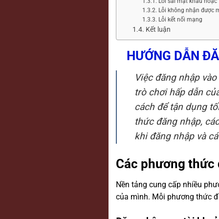
Lỗi sai mật khẩu hoặc
Lỗi không nhận được 
Lỗi kết nối mạng
Kết luận
HƯỚNG DẪN ĐĂN
Việc đăng nhập vào 
trò chơi hấp dẫn củ
cách để tận dụng t
thức đăng nhập, cá
khi đăng nhập và cá
Các phương thức 
Nền tảng cung cấp nhiều phươ
của mình. Mỗi phương thức đề