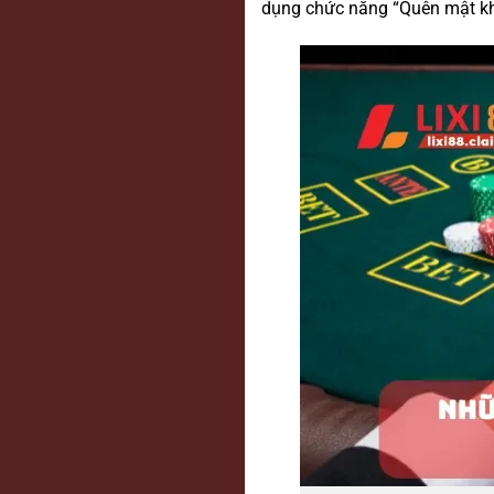
dụng chức năng “Quên mật khẩ