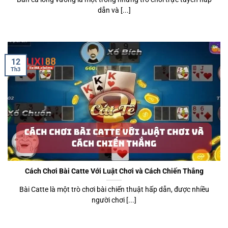
dẫn và [...]
12
Th3
Cách Chơi Bài Catte Với Luật Chơi và Cách Chiến Thắng
Bài Catte là một trò chơi bài chiến thuật hấp dẫn, được nhiều
người chơi [...]