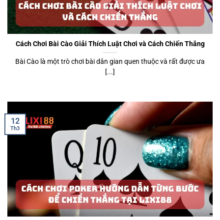
Cách Chơi Bài Cào Giải Thích Luật Chơi và Cách Chiến Thắng
Bài Cào là một trò chơi bài dân gian quen thuộc và rất được ưa
[...]
12
Th3