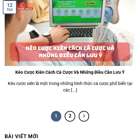
12
Th3
Kèo Cược Xiên Cách Cá Cược Và Những Điều Cần Lưu Ý
Kèo cược xiên là một trong những hình thức cá cược phổ biến tại
các [...]
1
2
BÀI VIẾT MỚI