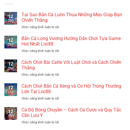
Tại Sao Bắn Cá Luôn Thua Những Mẹo Giúp Bạn
12
Chiến Thắng
Th3
Chức năng bình luận bị tắt
ở
Tại
Sao
Bắn Cá Long Vương Hướng Dẫn Chơi Tựa Game
12
Bắn
Hot Nhất Lixi88
Th3
Cá
Chức năng bình luận bị tắt
ở
Luôn
Bắn
Thua
Cá
Cách Chơi Bài Catte Với Luật Chơi và Cách Chiến
Những
12
Long
Mẹo
Thắng
Th3
Vương
Giúp
Chức năng bình luận bị tắt
ở
Hướng
Bạn
Cách
Dẫn
Chiến
Chơi
Cách Chơi Bắn Cá Xèng và Cơ Hội Trúng Thưởng
Chơi
Thắng
12
Bài
Tựa
Lớn Tại Lixi88
Th3
Catte
Game
Chức năng bình luận bị tắt
ở
Với
Hot
Cách
Luật
Nhất
Chơi
Cá Độ Bóng Chuyền – Cách Cá Cược và Quy Tắc
Chơi
Lixi88
12
Bắn
và
Cần Lưu Ý
Th3
Cá
Cách
Chức năng bình luận bị tắt
ở
Xèng
Chiến
Cá
và
Thắng