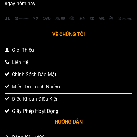
ngay hôm nay.
VỀ CHÚNG TÔI
Giới Thiệu
Liên Hệ
Chính Sách Bảo Mật
Miễn Trừ Trách Nhiệm
Điều Khoản Điều Kiện
Giấy Phép Hoạt Động
HƯỚNG DẪN